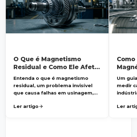
O Que é Magnetismo
Como 
Residual e Como Ele Afeta
Magné
Processos Industriais
na Ind
Entenda o que é magnetismo
Um guia
Práti
residual, um problema invisível
medir 
que Ev
que causa falhas em usinagem,
indústr
solda e ...
Aprenda 
Ler artigo
Ler arti