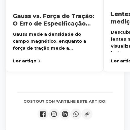
Lente
Gauss vs. Força de Tração:
mediç
O Erro de Especificação
magné
que Custa Caro na
Descubr
Gauss mede a densidade do
Indústria
lentes 
campo magnético, enquanto a
visuali
força de tração mede a
invi...
capacidade de carga....
Ler artigo
Ler arti
GOSTOU? COMPARTILHE ESTE ARTIGO!