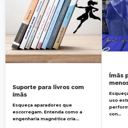
Ímãs p
menos
Suporte para livros com
Esqueça
ímãs
uso est
Esqueça aparadores que
perform
escorregam. Entenda como a
con...
engenharia magnética cria
suportes invisíveis, ...