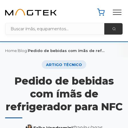
Pacote de 
Home MagTek
Home
/
Blog
/
Pedido de bebidas com ímãs de refrigerador para NFC
ARTIGO TÉCNICO
Pedido de bebidas
com ímãs de
refrigerador para NFC
Erika Vendramini
20/04/2026