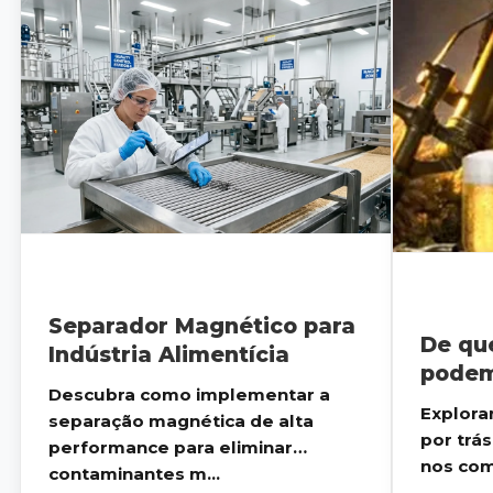
Separador Magnético para
De qu
Indústria Alimentícia
podem 
Descubra como implementar a
da ce
Explora
separação magnética de alta
por trá
performance para eliminar
nos com
contaminantes m...
como ...