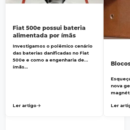
Fiat 500e possui bateria
alimentada por ímãs
Investigamos o polêmico cenário
das baterias danificadas no Fiat
500e e como a engenharia de
Bloco
ímãs...
Esqueça
nova ge
magnéti
estabili
Ler artigo
Ler arti