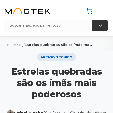
Pacote de 
Home MagTek
Home
/
Blog
/
Estrelas quebradas são os ímãs mais poderosos
ARTIGO TÉCNICO
Estrelas quebradas
são os ímãs mais
poderosos
Rafael Ribeiro
20/04/2026
5 Min. de Leitura