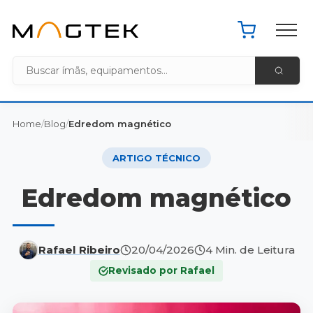
Pacote de 
Home MagTek
Home
/
Blog
/
Edredom magnético
ARTIGO TÉCNICO
Edredom magnético
Rafael Ribeiro
20/04/2026
4 Min. de Leitura
Revisado por Rafael