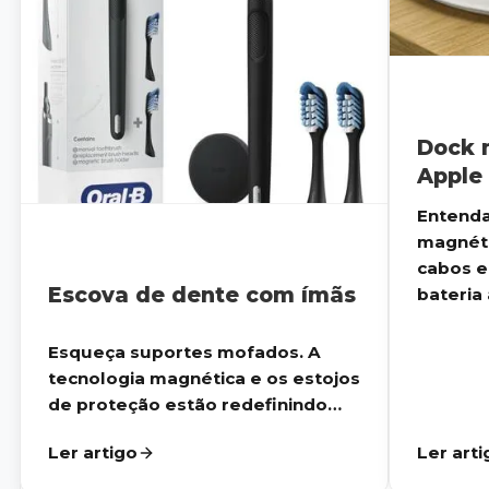
Dock 
Apple
Entenda
magnéti
cabos e
Escova de dente com ímãs
bateria a
Esqueça suportes mofados. A
tecnologia magnética e os estojos
de proteção estão redefinindo
como ...
Ler artigo
Ler arti